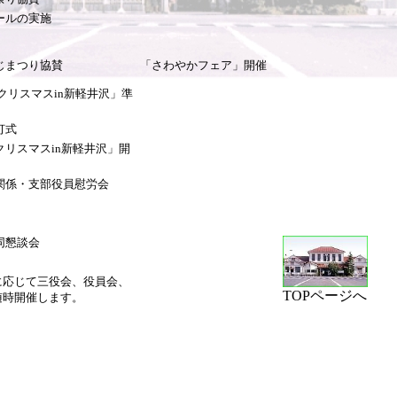
ール
の実施
じまつり協賛
「さわやかフェア」開催
クリスマスin新軽井沢」準
式
リスマスin新軽井沢」開
係・支部役員慰労会
同懇談会
に応じて三役会、役員会、
TOPページへ
開催します。