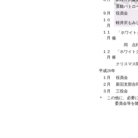
景観パトロ
９月
役員会
１０
軽井沢もみ
月
１１
「ホワイト
月
備
同 点灯
１２
「ホワイトク
月
催
クリスマス関
平成20年
１月
役員会
２月
新旧支部合
３月
三役会
＊ この他に、必要
委員会等を随時