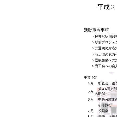
平成２
活動重点事項
○
軽井沢駅周辺
○
駅前プロジェ
○
交通網の対応
○
商店街の魅力
○
景観整備への
○
商工会への会
事業予定
４月
監査会・役員
第４6回支部
５月
の開催
６月
中央分離帯
研修旅行
７月
役員会
８月
新軽井沢夏