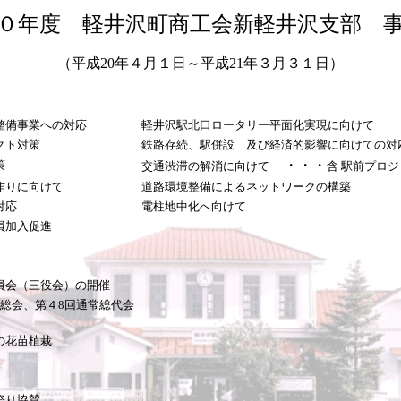
０年度 軽井沢町商工会新軽井沢支部 
（平成20年４月１日～平成21年３月３１日）
整備事業への対応
軽井沢駅北口ロータリー平面化実現に向けて
クト対策
鉄路存続、駅併設 及び経済的影響に向けての対
・・・
策
交通渋滞の解消に向けて
含 駅前プロ
作りに向けて
道路環境整備によるネットワークの構築
対応
電柱地中化へ向けて
員加入促進
会（三役会）の開催
総会、第４8回通常総代会
の花苗植栽
祭り協賛